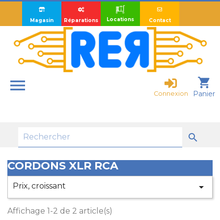
Locations
Magasin
Réparations
Contact

shopping_cart
Panier
Connexion

CORDONS XLR RCA
Prix, croissant

Affichage 1-2 de 2 article(s)