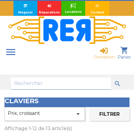
Locations
Magasin
Réparations
Contact

shopping_cart
Panier
Connexion

CLAVIERS
Prix, croissant

FILTRER
Affichage 1-12 de 13 article(s)