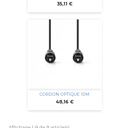
Prix
35,11 €
CORDON OPTIQUE 10M.
Prix
48,16 €
Affichage 1-9 de 9 article(s)