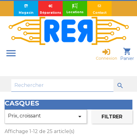
Locations
Magasin
Réparations
Contact

shopping_cart
Panier
Connexion

CASQUES
Prix, croissant

FILTRER
Affichage 1-12 de 25 article(s)