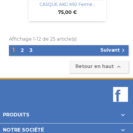
CASQUE AKG K92 Fermé...
Prix
75,00 €
Affichage 1-12 de 25 article(s)
1

Suivant
2
3

Retour en haut
F

PRODUITS

NOTRE SOCIÉTÉ