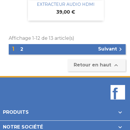
EXTRACTEUR AUDIO HDMI
Prix
39,00 €
Affichage 1-12 de 13 article(s)
1

Suivant
2

Retour en haut
F

PRODUITS

NOTRE SOCIÉTÉ