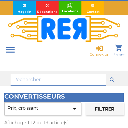
Locations
Magasin
Réparations
Contact

shopping_cart
Panier
Connexion

CONVERTISSEURS
Prix, croissant

FILTRER
Affichage 1-12 de 13 article(s)