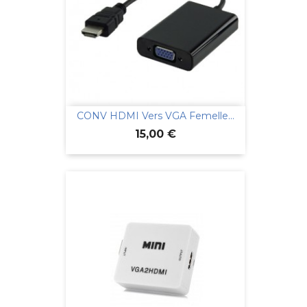
CONV HDMI Vers VGA Femelle...
Prix
15,00 €