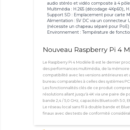
audio stéréo et vidéo composite à 4 pôle
Multimédia : H.265 (décodage 4Kp60);,
Support SD : Emplacement pour carte Mi
Alimentation : 5V DC via un connecteur
(nécessite un chapeau séparé pour PoE)
Environnement : Température de foncti
Nouveau Raspberry Pi 4 M
Le Raspberry Pi 4 Modèle B est le dernier pro
des performances multimédia, de la mémoire et
compatibilité avec les versions antérieures et 
bureau comparables à celles des systèmes P
Les fonctionnalités clés de ce produit compr
résolutions allant jusqu'à
4K
via une paire de p
bande 2,4 / 5,0 GHz
, capacités
Bluetooth 5.0
,
E
Le réseau local sans fil à double bande et Bl
finaux avec des tests de conformité considérabl