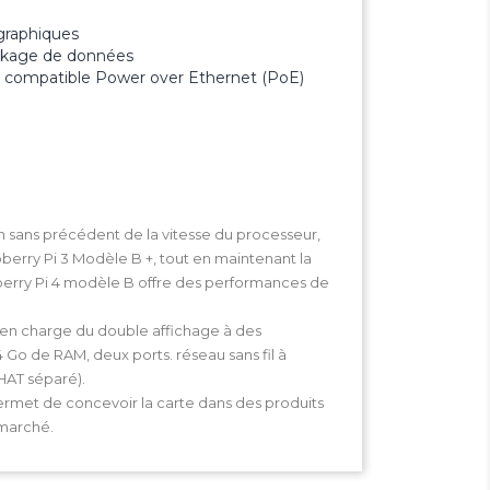
graphiques
ockage de données
) compatible Power over Ethernet (PoE)
n sans précédent de la vitesse du processeur,
erry Pi 3 Modèle B +, tout en maintenant la
aspberry Pi 4 modèle B offre des performances de
e en charge
du double affichage
à des
 4 Go de RAM
, deux ports. réseau
sans fil à
HAT séparé).
permet de concevoir la carte dans des produits
 marché.