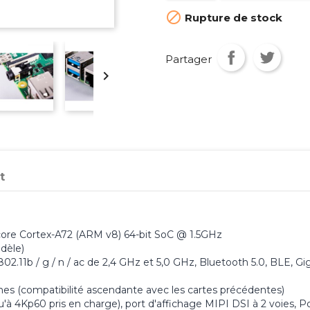

Rupture de stock
Partager

t
ore Cortex-A72 (ARM v8) 64-bit SoC @ 1.5GHz
dèle)
802.11b / g / n / ac de 2,4 GHz et 5,0 GHz, Bluetooth 5.0, BLE, Gi
es (compatibilité ascendante avec les cartes précédentes)
'à 4Kp60 pris en charge), port d'affichage MIPI DSI à 2 voies, P