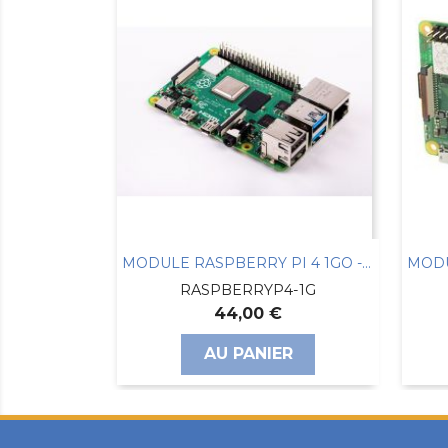
MODULE RASPBERRY PI 4 1GO -MOD B QUAD...
MODULE RASPBERRY-PI3 B+ 1.4Ghz...
4-1G
RASPBERRYPI3B+
54,00 €
R
AU PANIER