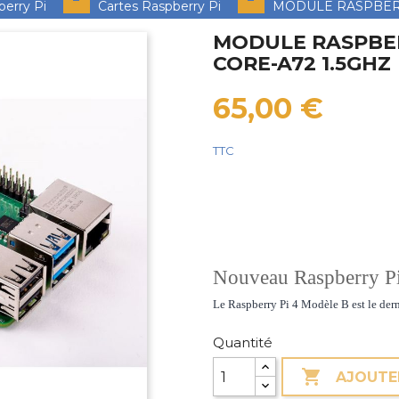
berry Pi
Cartes Raspberry Pi
MODULE RASPBERR
MODULE RASPBER
CORE-A72 1.5GHZ
65,00 €
TTC
Nouveau Raspberry P
Le Raspberry Pi 4 Modèle B est le dern
Quantité

AJOUTE