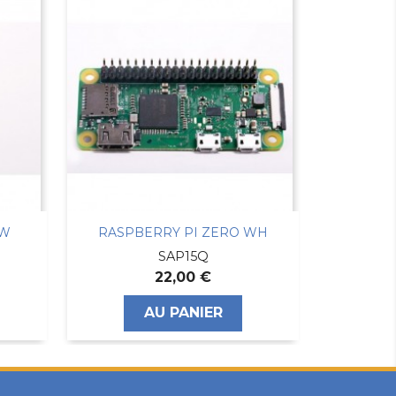
WH
MODULE RASPBERRY PI 4 8GO -MOD B QUAD...
RASPBERRYP4-8G
AU PANIER