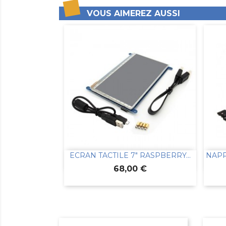
VOUS AIMEREZ AUSSI
ECRAN TACTILE 7" RASPBERRY...
NAPP

Aperçu rapide
Prix
68,00 €