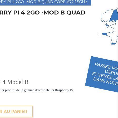
Y PI 4 2GO -MOD B QUAD CORE-A72 1.5GHz
RY PI 4 2GO -MOD B QUAD
i 4 Model B
ier produit de la gamme d’ordinateurs Raspberry Pi.
R AU PANIER