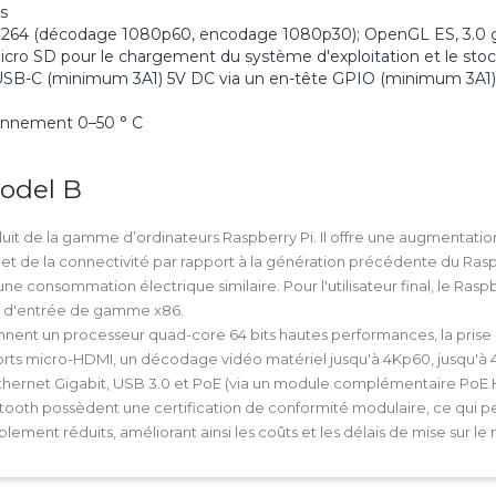
s
 H.264 (décodage 1080p60, encodage 1080p30); OpenGL ES, 3.0 
cro SD pour le chargement du système d'exploitation et le st
 USB-C (minimum 3A1) 5V DC via un en-tête GPIO (minimum 3A1
onnement 0–50 ° C
odel B
duit de la gamme d’ordinateurs Raspberry Pi. Il offre une augmentatio
 de la connectivité par rapport à la génération précédente du Raspb
une consommation électrique similaire. Pour l'utilisateur final, le R
C d'entrée de gamme x86.
ennent un processeur
quad-core 64 bits
hautes performances, la pris
orts
micro-HDMI
, un décodage vidéo matériel jusqu'à
4Kp60
,
jusqu'à
thernet Gigabit
,
USB 3.0 et PoE
(via un module complémentaire PoE 
uetooth possèdent une certification de conformité modulaire, ce qui 
ement réduits, améliorant ainsi les coûts et les délais de mise sur le