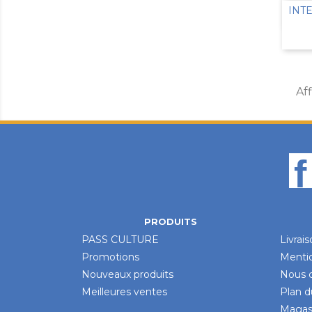
INT
Aff
PRODUITS
PASS CULTURE
Livrai
Promotions
Mentio
Nouveaux produits
Nous 
Meilleures ventes
Plan d
Magas