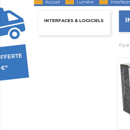
Accueil
Lumière
Interface
I
INTERFACES & LOGICIELS
Il y a