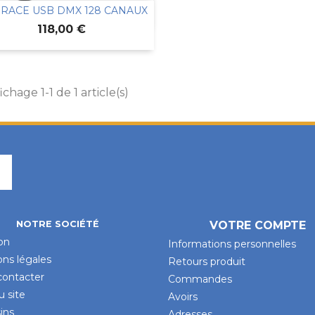
ERACE USB DMX 128 CANAUX

Aperçu rapide
Prix
118,00 €
ichage 1-1 de 1 article(s)
Facebook
NOTRE SOCIÉTÉ
VOTRE COMPTE
son
Informations personnelles
ns légales
Retours produit
contacter
Commandes
u site
Avoirs
ins
Adresses