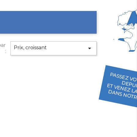
par
Prix, croissant

: