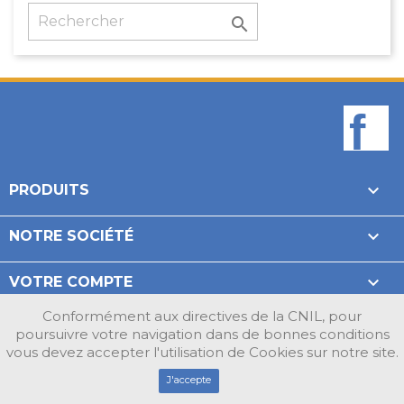

F

PRODUITS

NOTRE SOCIÉTÉ

VOTRE COMPTE
Conformément aux directives de la CNIL, pour
INFORMATIONS
poursuivre votre navigation dans de bonnes conditions
vous devez accepter l'utilisation de Cookies sur notre site.
Design par Unik-Visual.fr
J'accepte