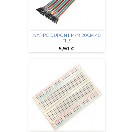
NAPPE DUPONT M/M 20CM 40
FILS
Prix
5,90 €