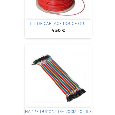
FIL DE CABLAGE ROUGE OU...
Prix
4,50 €
NAPPE DUPONT F/M 20CM 40 FILS