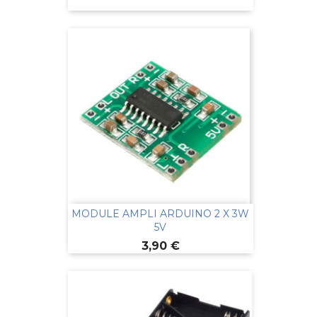
MODULE AMPLI ARDUINO 2 X 3W
5V
Prix
3,90 €