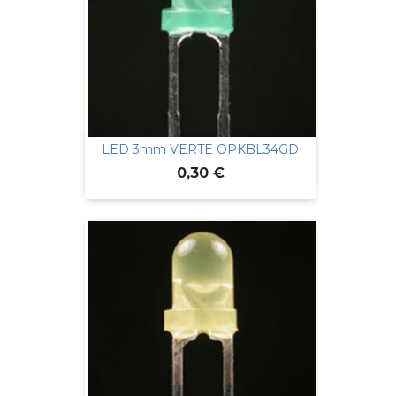
LED 3mm VERTE OPKBL34GD
Prix
0,30 €