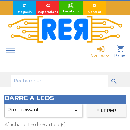
Locations
Magasin
Réparations
Contact

shopping_cart
Panier
Connexion

BARRE À LEDS
Prix, croissant

FILTRER
Affichage 1-6 de 6 article(s)