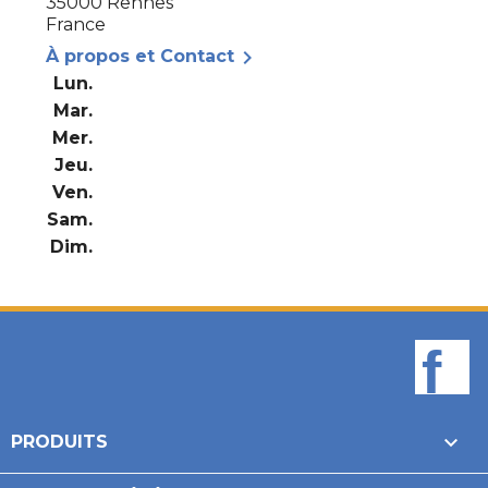
35000 Rennes
France

À propos et Contact
Lun.
Mar.
Mer.
Jeu.
Ven.
Sam.
Dim.
F

PRODUITS