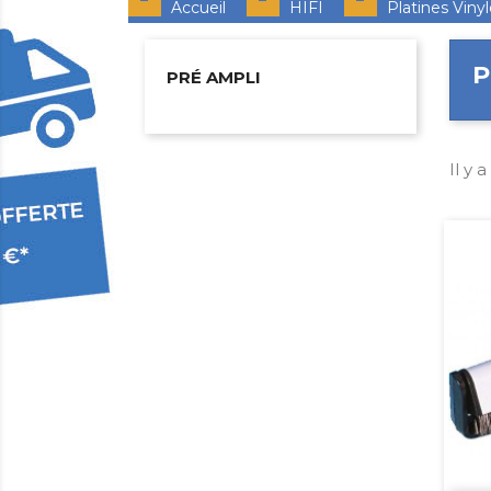
Accueil
HIFI
Platines Viny
P
PRÉ AMPLI
Il y 