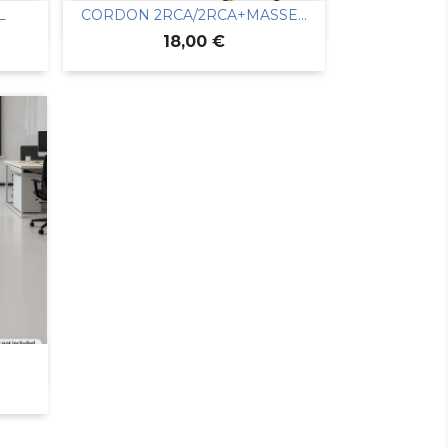
L
CORDON 2RCA/2RCA+MASSE...

Aperçu rapide
Prix
18,00 €
.