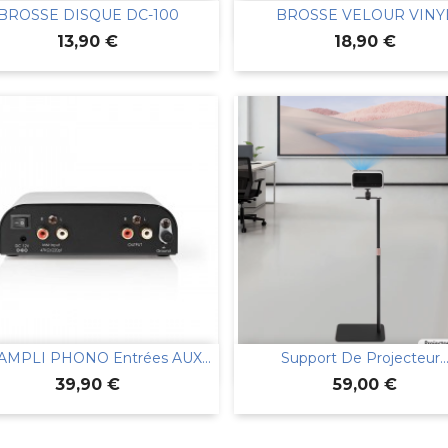
BROSSE DISQUE DC-100
BROSSE VELOUR VINY


Aperçu rapide
Aperçu rapide
Prix
Prix
13,90 €
18,90 €
MPLI PHONO Entrées AUX...
Support De Projecteur..


Aperçu rapide
Aperçu rapide
Prix
Prix
39,90 €
59,00 €