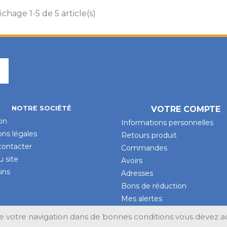
ichage 1-5 de 5 article(s)
Facebook
NOTRE SOCIÉTÉ
VOTRE COMPTE
son
Informations personnelles
ns légales
Retours produit
contacter
Commandes
u site
Avoirs
ins
Adresses
Bons de réduction
Mes alertes
 votre navigation dans de bonnes conditions vous devez acc
Design par Unik-Visual.fr