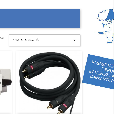
par
Prix, croissant

: