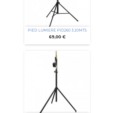
PIED LUMIERE PID260 3.20MTS
Prix
69,00 €