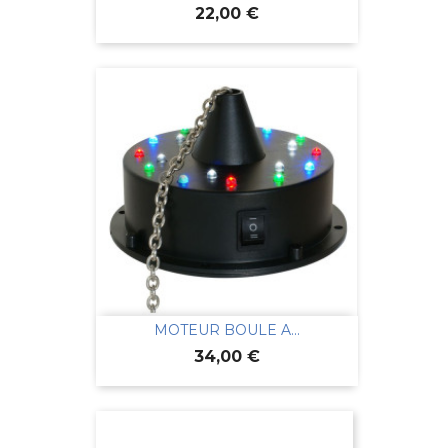
Prix
22,00 €
MOTEUR BOULE A...
Prix
34,00 €