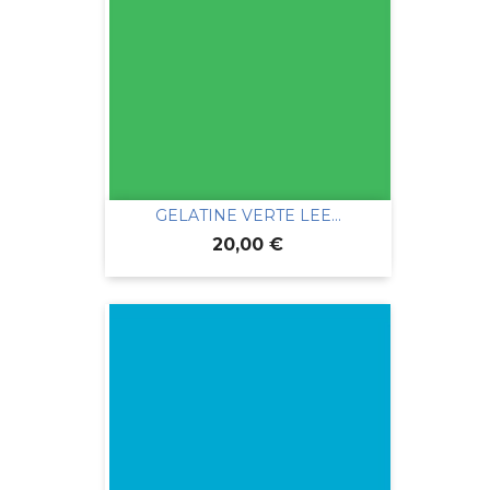
GELATINE VERTE LEE...
Prix
20,00 €