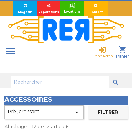
Locations
Magasin
Réparations
Contact

shopping_cart
Panier
Connexion

ACCESSOIRES
Prix, croissant

FILTRER
Affichage 1-12 de 12 article(s)