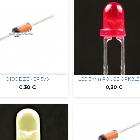
DIODE ZENER 5V6
LED 3mm ROUGE OPKBL


Aperçu rapide
Aperçu rapide
Prix
Prix
0,30 €
0,30 €