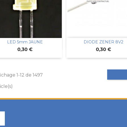
LED 5mm JAUNE
DIODE ZENER 8V2


Aperçu rapide
Aperçu rapide
Prix
Prix
0,30 €
0,30 €
fichage 1-12 de 1497
icle(s)
Facebook