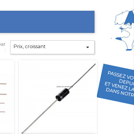
par
Prix, croissant

: