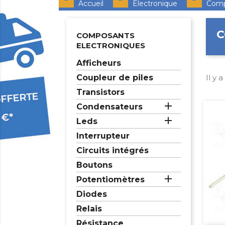
Accueil
Electronique
Comp
C
COMPOSANTS
ELECTRONIQUES
Afficheurs
Coupleur de piles
Il y 
Transistors

Condensateurs

Leds
Interrupteur
Circuits intégrés
Boutons

Potentiomètres
Diodes
Relais
Résistance