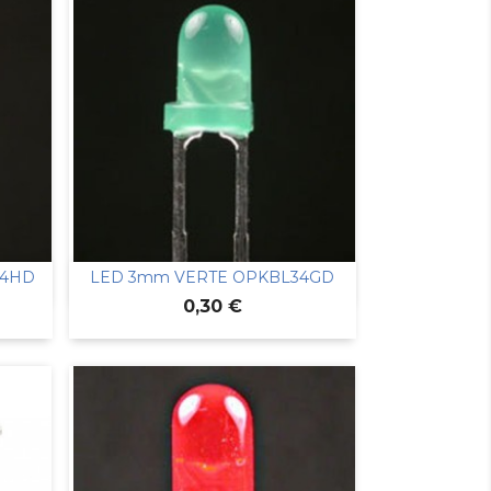
34HD
LED 3mm VERTE OPKBL34GD

Aperçu rapide
Prix
0,30 €