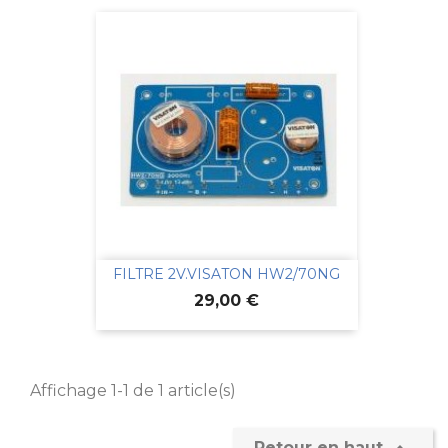
FILTRE 2V.VISATON HW2/70NG
Prix
29,00 €
Affichage 1-1 de 1 article(s)
Retour en haut