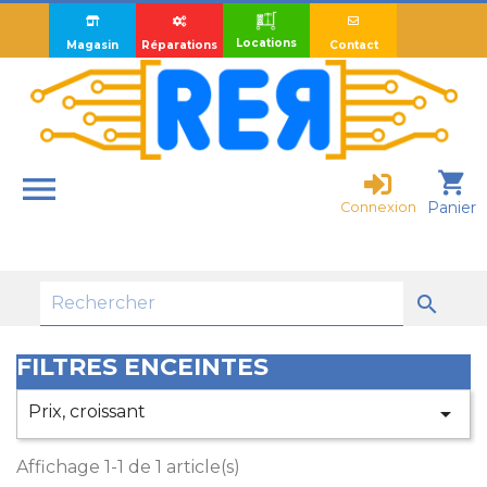
Locations
Magasin
Réparations
Contact

shopping_cart
Panier
Connexion

FILTRES ENCEINTES
Prix, croissant

Affichage 1-1 de 1 article(s)