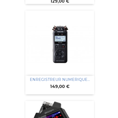
Prix
129,00 €
ENREGISTREUR NUMERIQUE...
Prix
149,00 €