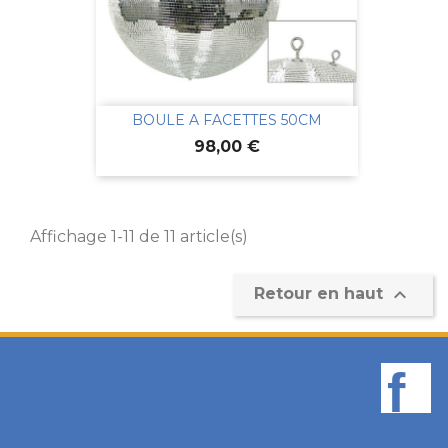
BOULE A FACETTES 50CM
Prix
98,00 €
Affichage 1-11 de 11 article(s)

Retour en haut
F