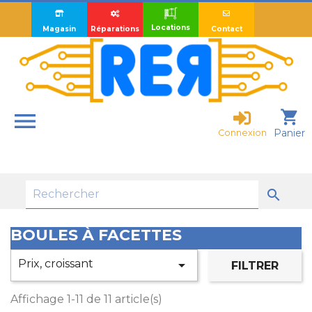
Locations
Magasin
Réparations
Contact

shopping_cart
Panier
Connexion

BOULES À FACETTES
Prix, croissant

FILTRER
Affichage 1-11 de 11 article(s)