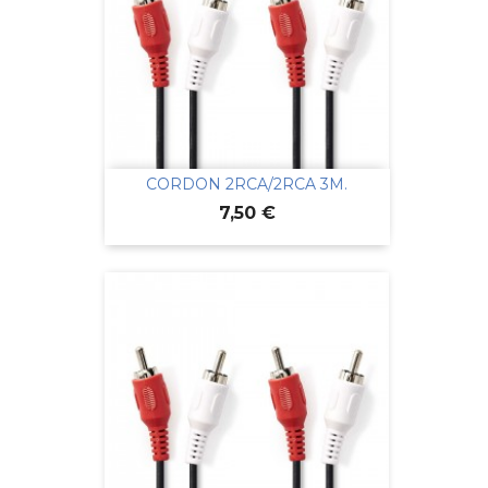
CORDON 2RCA/2RCA 3M.
Prix
7,50 €