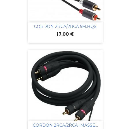
CORDON 2RCA/2RCA 5M.HQS
Prix
17,00 €
CORDON 2RCA/2RCA+MASSE...