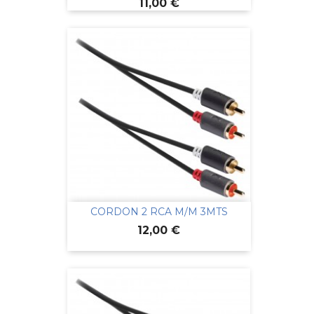
Prix
11,00 €
CORDON 2 RCA M/M 3MTS
Prix
12,00 €