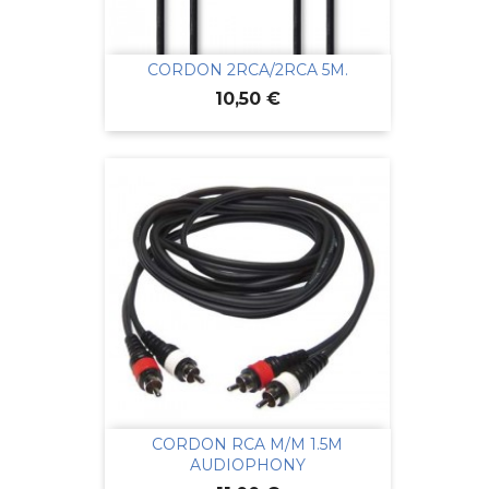
CORDON 2RCA/2RCA 5M.
Prix
10,50 €
CORDON RCA M/M 1.5M
AUDIOPHONY