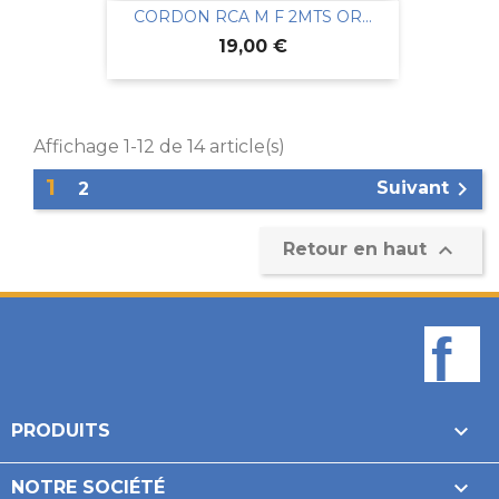
CORDON RCA M F 2MTS OR...
Prix
19,00 €
Affichage 1-12 de 14 article(s)
1

Suivant
2

Retour en haut
F

PRODUITS

NOTRE SOCIÉTÉ