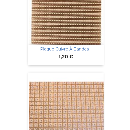
Plaque Cuivre À Bandes...
Prix
1,20 €