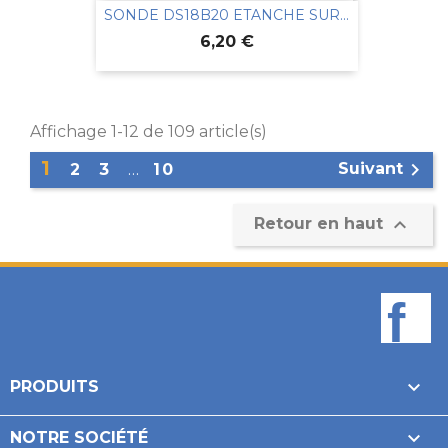
SONDE DS18B20 ETANCHE SUR...
Prix
6,20 €
Affichage 1-12 de 109 article(s)
1

Suivant
2
3
…
10

Retour en haut
F

PRODUITS

NOTRE SOCIÉTÉ