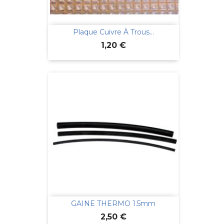
Plaque Cuivre À Trous...
Prix
1,20 €
GAINE THERMO 1.5mm
Prix
2,50 €