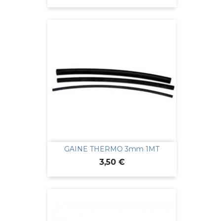
GAINE THERMO 3mm 1MT
Prix
3,50 €