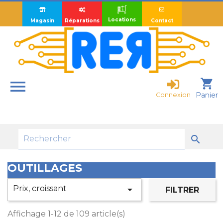
Locations
Magasin
Réparations
Contact

shopping_cart
Panier
Connexion

OUTILLAGES
Prix, croissant

FILTRER
Affichage 1-12 de 109 article(s)