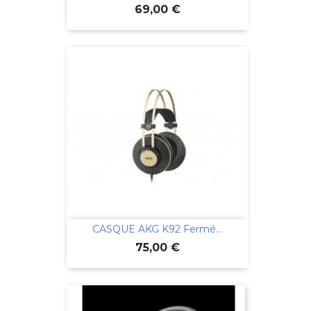
Prix
69,00 €
CASQUE AKG K92 Fermé...
Prix
75,00 €