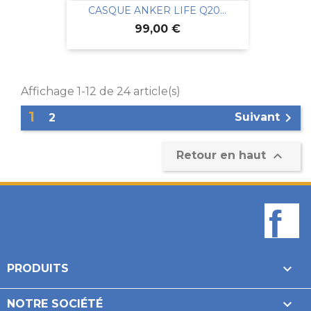
CASQUE ANKER LIFE Q20...
Prix
99,00 €
Affichage 1-12 de 24 article(s)
1

Suivant
2

Retour en haut
F

PRODUITS

NOTRE SOCIÉTÉ