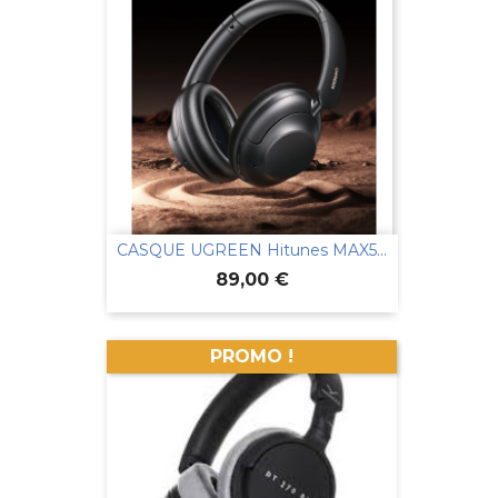
CASQUE UGREEN Hitunes MAX5...
Prix
89,00 €
PROMO !