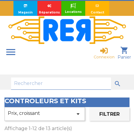
Locations
Magasin
Réparations
Contact

shopping_cart
Panier
Connexion

CONTROLEURS ET KITS
Prix, croissant

FILTRER
Affichage 1-12 de 13 article(s)