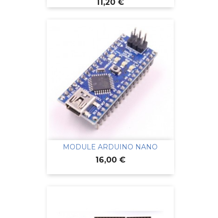
Prix
11,20 €
MODULE ARDUINO NANO
Prix
16,00 €