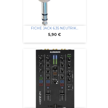
FICHE JACK 6.35 NEUTRIK...
Prix
5,90 €