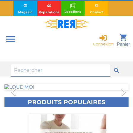
Locations
Magasin
Réparations
Contact

shopping_cart
Panier
Connexion

Précédent
Suiv


PRODUITS POPULAIRES