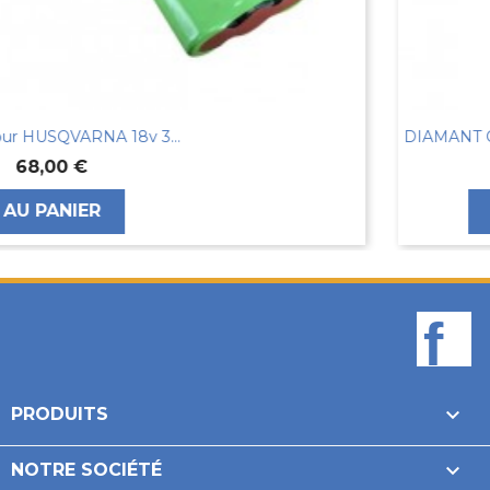
DIAMANT ORTOFON MIX NOIR MKII
47,00 €
AU PANIER
F

PRODUITS

NOTRE SOCIÉTÉ