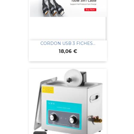
CORDON USB 3 FICHES...
Prix
18,06 €