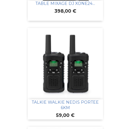
TABLE MIXAGE DJ XONE24...
Prix
398,00 €
TALKIE WALKIE NEDIS PORTEE
6KM
Prix
59,00 €