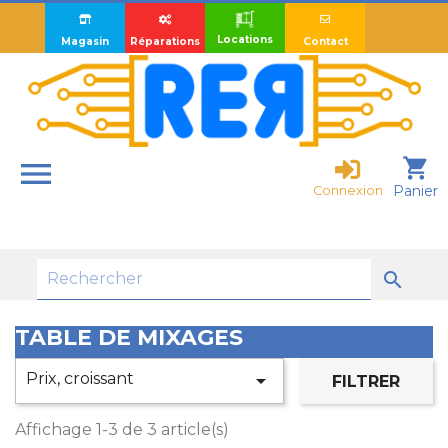
Locations
Magasin
Réparations
Contact

shopping_cart
Panier
Connexion

TABLE DE MIXAGES
Prix, croissant

FILTRER
Affichage 1-3 de 3 article(s)