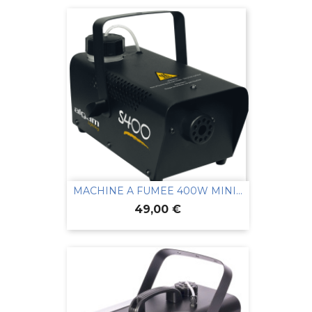
MACHINE A FUMEE 400W MINI...
Prix
49,00 €