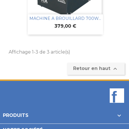
MACHINE A BROUILLARD 700W...
Prix
379,00 €
Affichage 1-3 de 3 article(s)

Retour en haut
F

PRODUITS