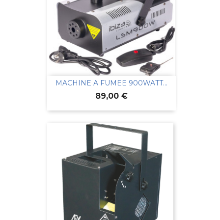
MACHINE A FUMEE 900WATT...
Prix
89,00 €