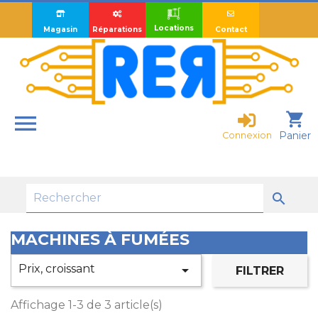
Locations
Magasin
Réparations
Contact

shopping_cart
Panier
Connexion

MACHINES À FUMÉES
Prix, croissant

FILTRER
Affichage 1-3 de 3 article(s)