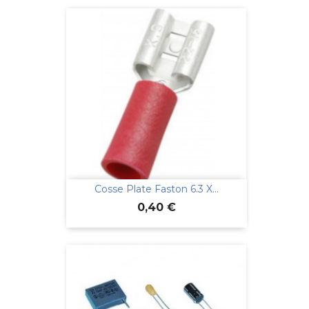
Cosse Plate Faston 6.3 X...
Prix
0,40 €