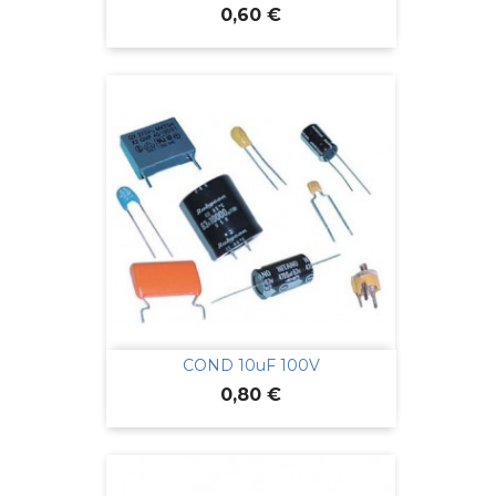
Prix
0,60 €
COND 10uF 100V
Prix
0,80 €