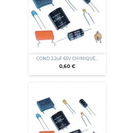
COND 2.2uF 63V CHIMIQUE...
Prix
0,60 €