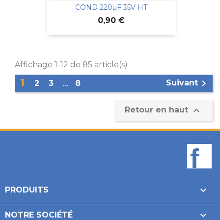
COND 220µF 35V HT
Prix
0,90 €
Affichage 1-12 de 85 article(s)
1

Suivant
2
3
…
8

Retour en haut
F

PRODUITS

NOTRE SOCIÉTÉ