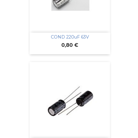
COND 220uF 63V
Prix
0,80 €