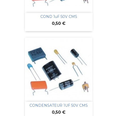
COND 1uF 50V CMS
Prix
0,50 €
CONDENSATEUR 1UF 50V CMS
Prix
0,50 €