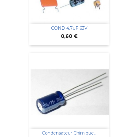
COND 4.7uF 63V
Prix
0,60 €
Condensateur Chimique...