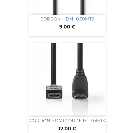
CORDON HDMI 0.50MTS
Prix
9,00 €
CORDON HDMI COUDE M 1.50MTS
Prix
12,00 €