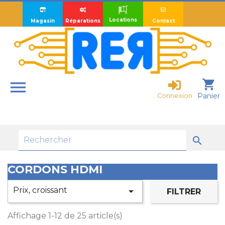
Locations
Magasin
Réparations
Contact

shopping_cart
Panier
Connexion

CORDONS HDMI
Prix, croissant

FILTRER
Affichage 1-12 de 25 article(s)