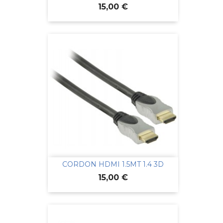
Prix
15,00 €
CORDON HDMI 1.5MT 1.4 3D
Prix
15,00 €