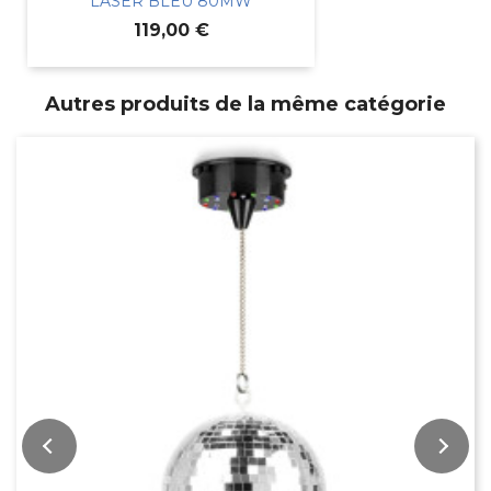
LASER BLEU 80MW
Prix
119,00 €
Autres produits de la même catégorie