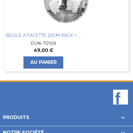
BOULE A FACETTE 20CM PACK + PROJ CHANGEUR...
DUN-70109
49,00 €
AU PANIER
F

PRODUITS

NOTRE SOCIÉTÉ