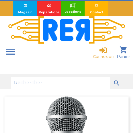
Locations
Magasin
Réparations
Contact

shopping_cart
Panier
Connexion
