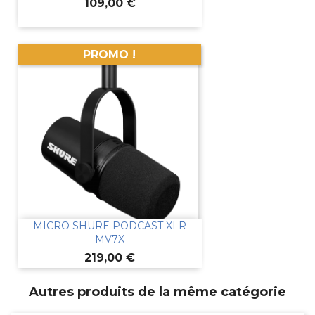
Prix
109,00 €
PROMO !
MICRO SHURE PODCAST XLR
MV7X
Prix
219,00 €
Autres produits de la même catégorie