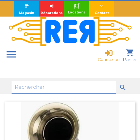
Locations
Magasin
Réparations
Contact

shopping_cart
Panier
Connexion
