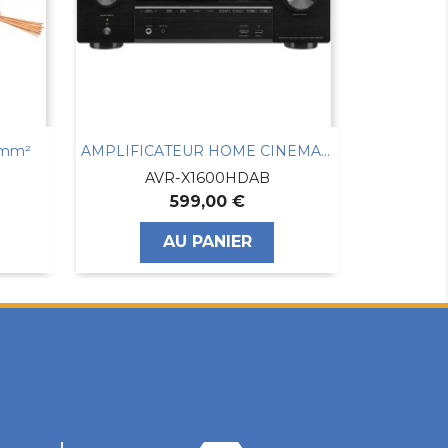
5mm²
AMPLIFICATEUR HOME CINEMA DENON AVR-X1600H...
AVR-X1600HDAB
599,00 €
AU PANIER