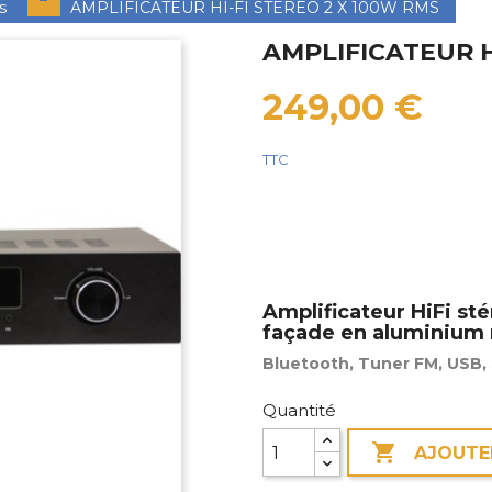
s
AMPLIFICATEUR HI-FI STEREO 2 X 100W RMS
AMPLIFICATEUR H
249,00 €
TTC
Amplificateur HiFi st
façade en aluminium 
Bluetooth, Tuner FM, USB,
Quantité

AJOUTE