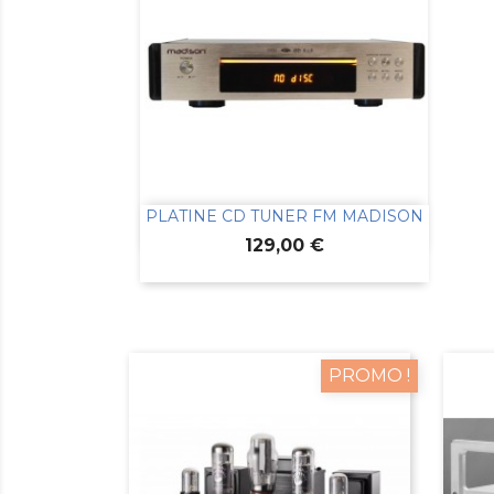
PLATINE CD TUNER FM MADISON

Aperçu rapide
Prix
129,00 €
PROMO !