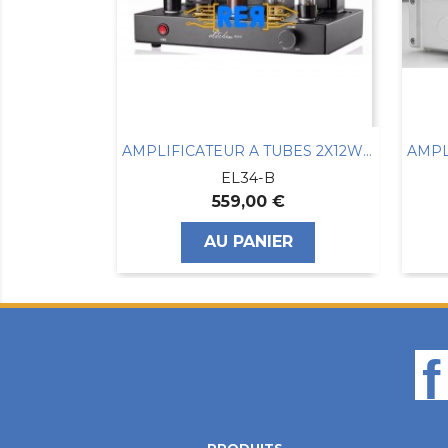
AMPLIFICATEUR YAMAHA 2x100W 5 ENTREES + PHONO
AMPLIFICATEUR A TUBES 2X12W CLASSE A 6N9P...
EL34-B
559,00 €
R
AU PANIER