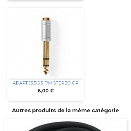
ADAPT J3.5/6.3 F/M STEREO OR
Prix
6,00 €
Autres produits de la même catégorie