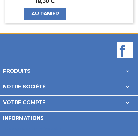
3,01 €
AU PANIER
F

PRODUITS

NOTRE SOCIÉTÉ

VOTRE COMPTE
INFORMATIONS
Design par Unik-Visual.fr