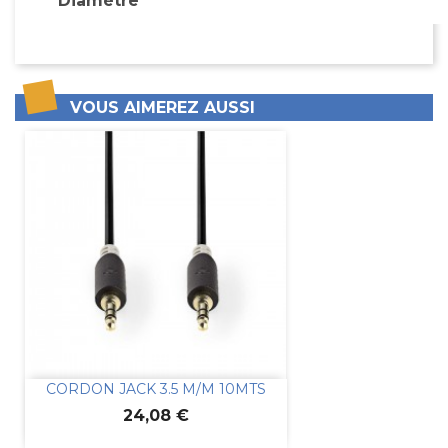
Diamètre
VOUS AIMEREZ AUSSI
CORDON JACK 3.5 M/M 10MTS
Prix
24,08 €