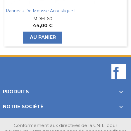
Panneau De Mousse Acoustique La Paire
MDM-60
44,00 €
AU PANIER
F

PRODUITS

NOTRE SOCIÉTÉ

VOTRE COMPTE
Conformément aux directives de la CNIL, pour