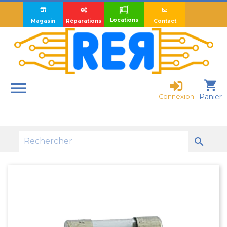
Locations
Magasin
Réparations
Contact

shopping_cart
Panier
Connexion
