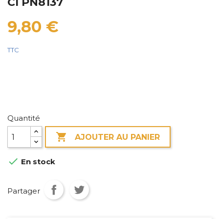
CI PN8137
9,80 €
TTC
Quantité

AJOUTER AU PANIER

En stock
Partager