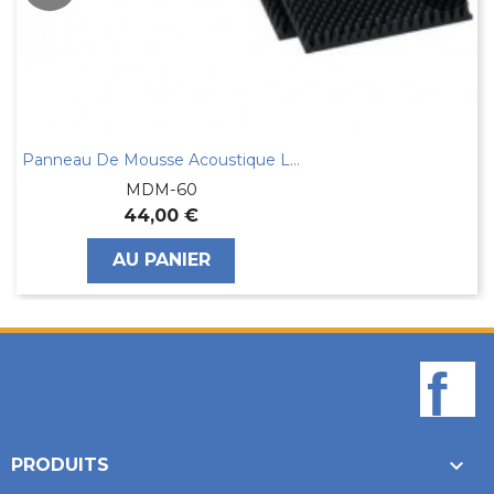
Panneau De Mousse Acoustique La Paire
MDM-60
44,00 €
AU PANIER
F

PRODUITS