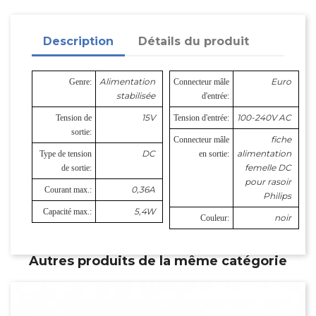
Description
Détails du produit
Alimentation
Euro
Genre:
Connecteur mâle
stabilisée
d'entrée:
15V
100-240V AC
Tension de
Tension d'entrée:
sortie:
fiche
Connecteur mâle
DC
alimentation
Type de tension
en sortie:
femelle DC
de sortie:
pour rasoir
0,36A
Courant max.:
Philips
5,4W
Capacité max.:
noir
Couleur:
Autres produits de la même catégorie