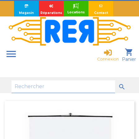
Locations
Magasin
Réparations
Contact

shopping_cart
Panier
Connexion
