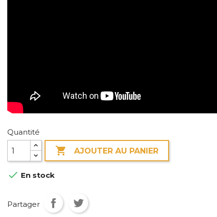
Quantité

AJOUTER AU PANIER

En stock
Partager