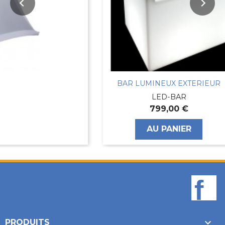
BAR LUMINEUX EXTERIEUR
LED-BAR
799,00 €
AU PANIER
F

PRODUITS