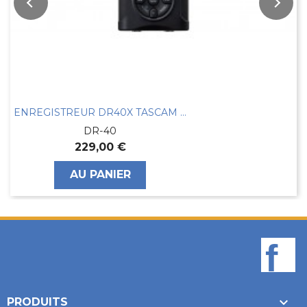
ENREGISTREUR DR40X TASCAM 4 PISTES
DR-40
229,00 €
AU PANIER
F

PRODUITS