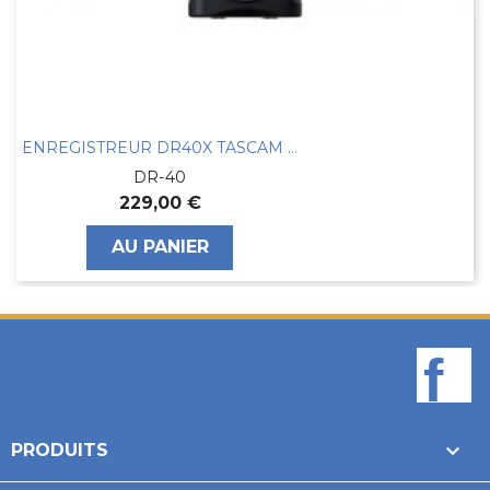
ENREGISTREUR DR40X TASCAM 4 PISTES
DR-40
229,00 €
AU PANIER
F

PRODUITS