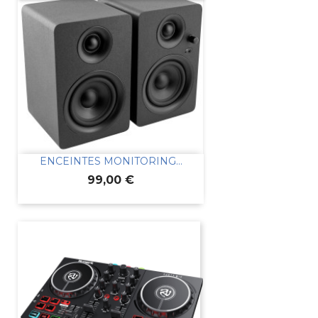
ENCEINTES MONITORING...
Prix
99,00 €