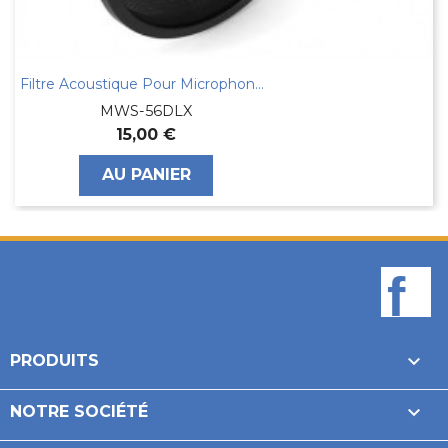
Filtre Acoustique Pour Microphone Anti Pop...
MWS-56DLX
15,00 €
AU PANIER
F

PRODUITS

NOTRE SOCIÉTÉ