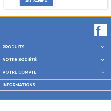
AU PANIER
F

PRODUITS

NOTRE SOCIÉTÉ

VOTRE COMPTE
INFORMATIONS
Design par Unik-Visual.fr