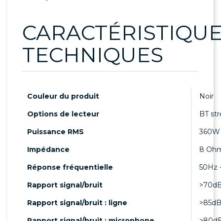
CARACTÉRISTIQU
TECHNIQUES
Couleur du produit
Noir
Options de lecteur
BT st
Puissance RMS
360W
Impédance
8 Ohm
Réponse fréquentielle
50Hz 
Rapport signal/bruit
>70d
Rapport signal/bruit : ligne
>85d
Rapport signal/bruit : microphone
>80d