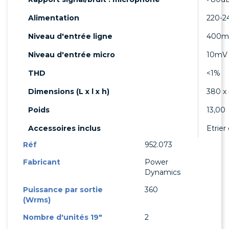
Alimentation
220-2
Niveau d'entrée ligne
400m
Niveau d'entrée micro
10mV
THD
<1%
Dimensions (L x l x h)
380 x
Poids
13,00
Accessoires inclus
Etrie
Réf
952.073
Fabricant
Power
Dynamics
Puissance par sortie
360
(Wrms)
Nombre d'unités 19"
2