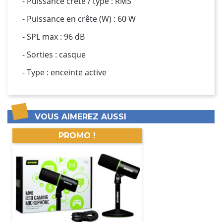
- Puissance crête / type : RMS
- Puissance en crête (W) : 60 W
- SPL max : 96 dB
- Sorties : casque
- Type : enceinte active
VOUS AIMEREZ AUSSI
PROMO !