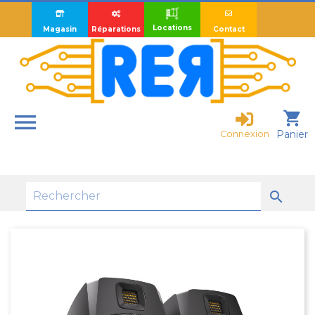
Locations
Magasin
Réparations
Contact

shopping_cart
Panier
Connexion
