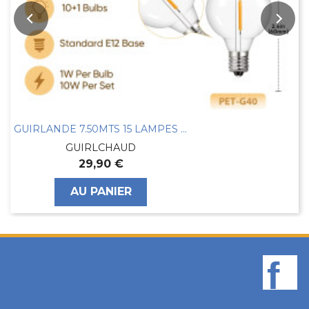
GUIRLANDE 7.50MTS 15 LAMPES LEDS BLANC CHAUD
GUIRLCHAUD
29,90 €
AU PANIER
F