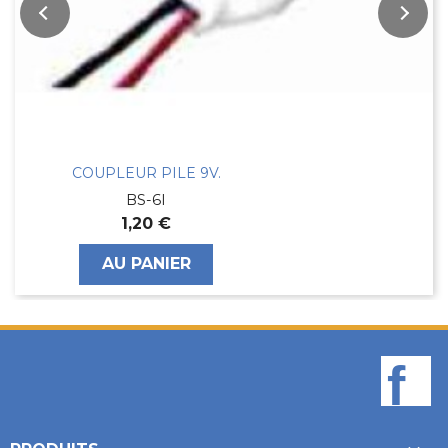
COUPLEUR PILE 9V.
BS-6I
1,20 €
AU PANIER
F