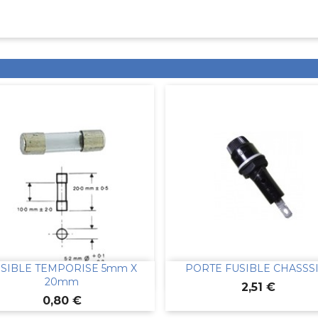
SIBLE TEMPORISE 5mm X
PORTE FUSIBLE CHASSSIS


Aperçu rapide
Aperçu rapide
20mm
Prix
2,51 €
Prix
0,80 €