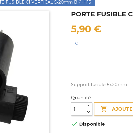
E FUSIBLE CI VERTICAL 5x20mm BK1-H15
PORTE FUSIBLE C
5,90 €
TTC
Support fusible 5x20mm
Quantité

AJOUTE

Disponible