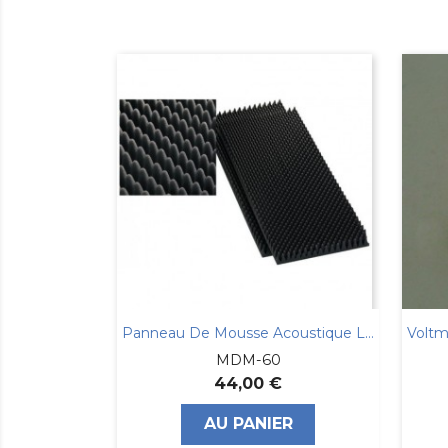
HAUT PARLEUR CELESTION 18 Pouces 1000W
Panneau De Mousse Acoustique La Paire
HDX
MDM-60
44,00 €
R
AU PANIER