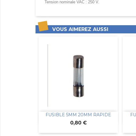
Tension nominale VAC : 250 V.
VOUS AIMEREZ AUSSI
FUSIBLE 5MM 20MM RAPIDE
FU

Aperçu rapide
Prix
0,80 €