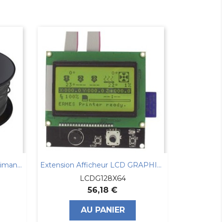
Bobine De Fil PLA Pour Imprimante 3d 3mm
Extension Afficheur LCD GRAPHIQUE 128x64
LCDG128X64
56,18 €
AU PANIER