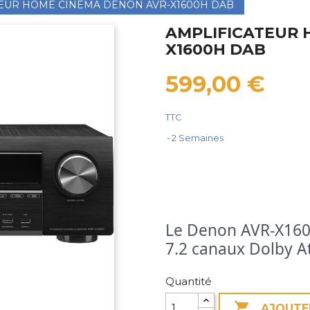
EUR HOME CINEMA DENON AVR-X1600H DAB
AMPLIFICATEUR 
X1600H DAB
599,00 €
TTC
2 Semaines
Le Denon AVR-X1600
7.2 canaux Dolby 
Quantité

AJOUTE