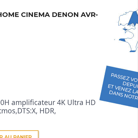
HOME CINEMA DENON AVR-
H amplificateur 4K Ultra HD
Atmos,DTS:X, HDR,
R AU PANIER