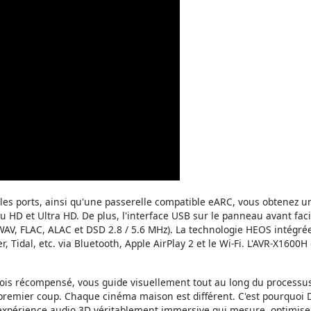
les ports, ainsi qu'une passerelle compatible eARC, vous obtenez un
eu HD et Ultra HD. De plus, l'interface USB sur le panneau avant faci
WAV, FLAC, ALAC et DSD 2.8 / 5.6 MHz). La technologie HEOS intégrée
r, Tidal, etc. via Bluetooth, Apple AirPlay 2 et le Wi-Fi. L'AVR-X16
fois récompensé, vous guide visuellement tout au long du processu
premier coup. Chaque cinéma maison est différent. C'est pourquoi D
expérience audio 3D véritablement immersive qui mesure, optimise