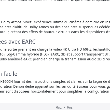
Dolby Atmos. Vivez l'expérience ultime du cinéma à domicile en in
nceintes d'altitude Dolby Atmos ou des enceintes suspendues dédiées
eur, créant des effets de hauteur virtuels dans les dispositions d'e
ées avec EARC
une sortie prenant en charge la vidéo 4K Ultra HD 60Hz, l’échantill
0), Log-Gamma hybride (HLG), eARC, 3D et support transparent BT.2
audio amélioré eARC prend en charge la transmission audio 3D dire
 facile
X1600H fournit des instructions simples et claires sur la façon de 
uration Denon dédié apparaît sur l’écran du téléviseur pour vous gu
ur sont disposées horizontalement pour simplifier la configuration 
Oui / Oui