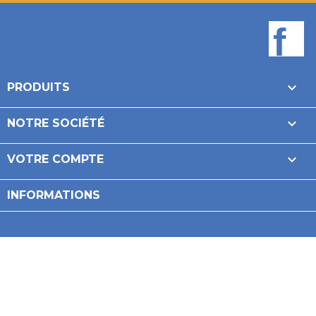
F

PRODUITS

NOTRE SOCIÉTÉ

VOTRE COMPTE
INFORMATIONS
Design par Unik-Visual.fr