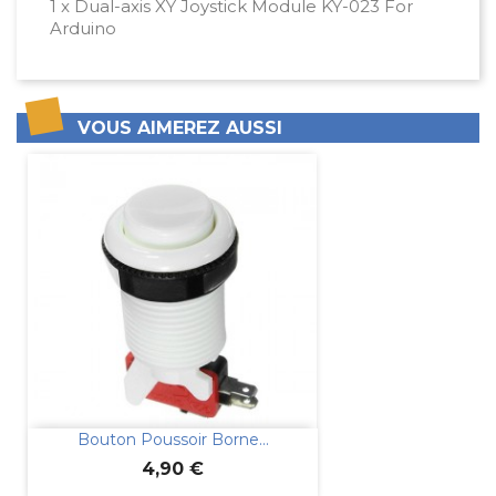
1 x Dual-axis XY Joystick Module KY-023 For
Arduino
VOUS AIMEREZ AUSSI
Bouton Poussoir Borne...
Prix
4,90 €