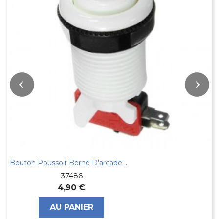
Joystick Boule Rouge Robuste
37485
19,00 €
AU PANIER