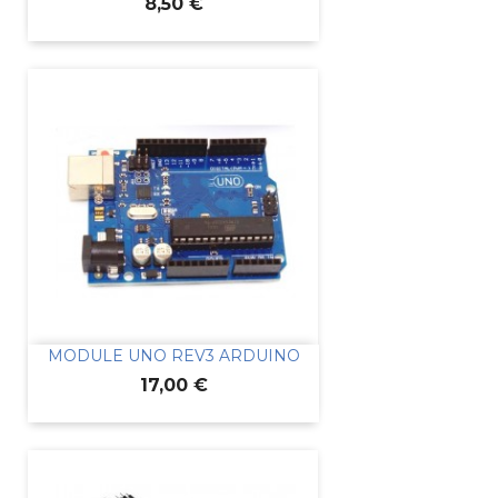
Prix
8,50 €
MODULE UNO REV3 ARDUINO
Prix
17,00 €